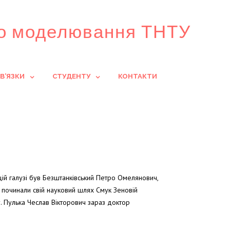
го моделювання ТНТУ
В’ЯЗКИ
СТУДЕНТУ
КОНТАКТИ
 цій галузі був Безштанківський Петро Омелянович,
и починали свій науковий шлях Смук Зеновій
. Пулька Чеслав Вікторович зараз доктор