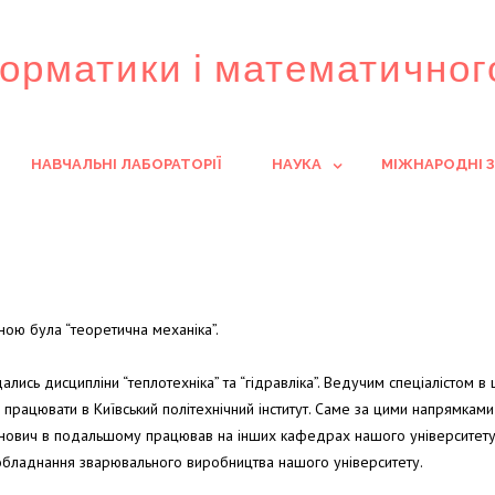
орматики і математично
НАВЧАЛЬНІ ЛАБОРАТОРІЇ
НАУКА
МІЖНАРОДНІ З
ою була “теоретична механіка”.
ались дисципліни “теплотехніка” та “гідравліка”. Ведучим спеціалістом в
 працювати в Київський політехнічний інститут. Саме за цими напрямкам
ванович в подальшому працював на інших кафедрах нашого університету
 обладнання зварювального виробництва нашого університету.