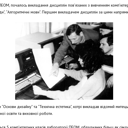
ПЕОМ, почалось викладання дисциплін пов’язаних з вивченням комп’ютер
оди”, “Алгоритмічні мови”. Першим викладачем дисциплін за цими напр
Основи дизайну” та “Технічна естетика”, котрі викладав відомий митець 
ної освіти та виховної роботи.
ться 5 комп’ютерних класів лабораторії ПЕОМ, обладнаних більш як сі