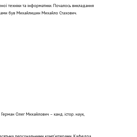
ної техніки та інформатики. Почалось викладання
ямками був Михайлишин Михайло Стахович.
Герман Олег Михайлович – канд. iстор. наук,
мдесятьма персональними комп’ютерами. Кафедра