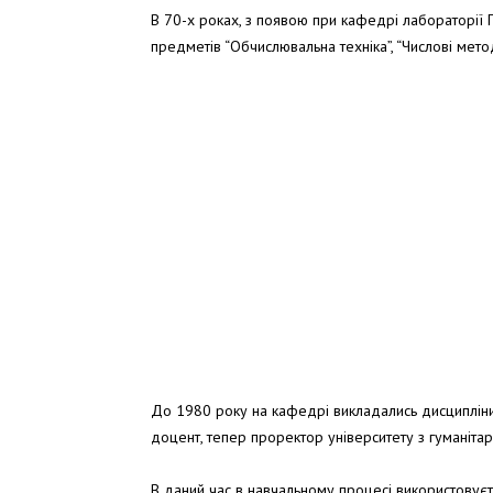
В 70-х роках, з появою при кафедрі лабораторії 
предметів “Обчислювальна техніка”, “Числові мет
До 1980 року на кафедрі викладались дисципліни “
доцент, тепер проректор університету з гуманітар
В даний час в навчальному процесі використовує